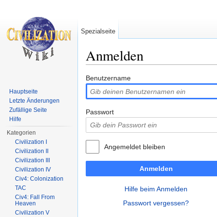
Spezialseite
Anmelden
Wechseln zu:
Navigation
,
Suche
Benutzername
Hauptseite
Letzte Änderungen
Zufällige Seite
Passwort
Hilfe
Kategorien
Civilization I
Angemeldet bleiben
Civilization II
Civilization III
Anmelden
Civilization IV
Civ4: Colonization
TAC
Hilfe beim Anmelden
Civ4: Fall From
Passwort vergessen?
Heaven
Civilization V