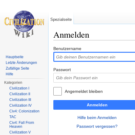
Spezialseite
Anmelden
Wechseln zu:
Navigation
,
Suche
Benutzername
Hauptseite
Letzte Änderungen
Zufällige Seite
Passwort
Hilfe
Kategorien
Civilization I
Angemeldet bleiben
Civilization II
Civilization III
Anmelden
Civilization IV
Civ4: Colonization
TAC
Hilfe beim Anmelden
Civ4: Fall From
Passwort vergessen?
Heaven
Civilization V