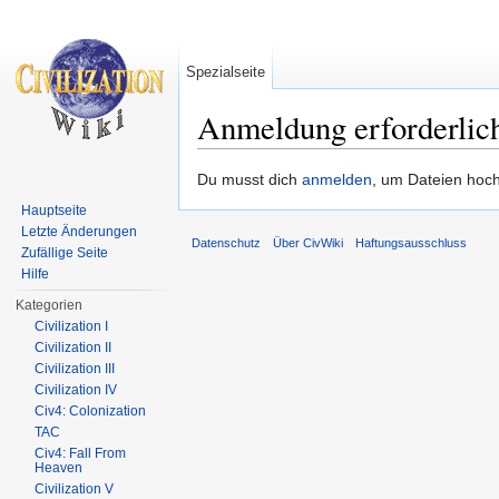
Spezialseite
Anmeldung erforderlic
Wechseln zu:
Navigation
,
Suche
Du musst dich
anmelden
, um Dateien hoc
Hauptseite
Letzte Änderungen
Datenschutz
Über CivWiki
Haftungsausschluss
Zufällige Seite
Hilfe
Kategorien
Civilization I
Civilization II
Civilization III
Civilization IV
Civ4: Colonization
TAC
Civ4: Fall From
Heaven
Civilization V