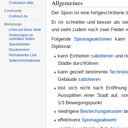
Allgemeines
Civilization Wiki
Community
Der Spion ist eine fortgeschrittene
d
Civforum.de
Er ist schneller und besser als s
Werkzeuge
und sieht zudem noch zwei Felder w
Links auf diese Seite
Änderungen an
Folgende
Spionageaktionen
kann d
verlinkten Seiten
Spezialseiten
Diplomat:
Druckversion
kann Einheiten
sabotieren
und
t
Permanenter Link
Seiten­informationen
Städte durchführen
kann
gezielt
bestimmte
Technolo
Gebäude
sabotieren
löst sich nicht nach Eröffnun
Ausspähen einer Stadt auf, so
1/3 Bewegungspunkt
niedrigere
Bestechungskosten
b
effektivere
Spionageabwehr