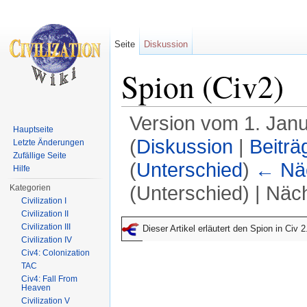
Seite
Diskussion
Spion (Civ2)
Version vom 1. Jan
Hauptseite
(
Diskussion
|
Beiträ
Letzte Änderungen
Zufällige Seite
(
Unterschied
)
← Näc
Hilfe
(Unterschied) | Näc
Kategorien
Civilization I
Wechseln zu:
Navigation
,
Suche
Civilization II
Civilization III
Dieser Artikel erläutert den Spion in Civ 
Civilization IV
Civ4: Colonization
TAC
Civ4: Fall From
Heaven
Civilization V