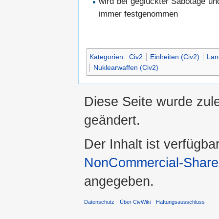
wird bei geglückter Sabotage und
immer festgenommen
Kategorien
:
Civ2
Einheiten (Civ2)
Lan
Nuklearwaffen (Civ2)
Diese Seite wurde zul
geändert.
Der Inhalt ist verfügba
NonCommercial-ShareA
angegeben.
Datenschutz
Über CivWiki
Haftungsausschluss