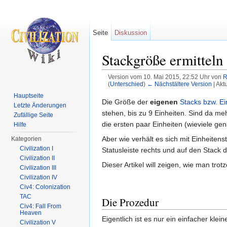
Seite
Diskussion
Stackgröße ermitteln
Version vom 10. Mai 2015, 22:52 Uhr von
R
(
Unterschied
)
← Nächstältere Version
| Akt
Wechseln zu:
Navigation
,
Suche
Hauptseite
Die Größe der
eigenen
Stacks bzw. Ei
Letzte Änderungen
stehen, bis zu 9 Einheiten. Sind da meh
Zufällige Seite
die ersten paar Einheiten (wieviele ge
Hilfe
Aber wie verhält es sich mit Einheiten
Kategorien
Civilization I
Statusleiste rechts und auf den Stack 
Civilization II
Dieser Artikel will zeigen, wie man tro
Civilization III
Civilization IV
Civ4: Colonization
TAC
Die Prozedur
Civ4: Fall From
Heaven
Eigentlich ist es nur ein einfacher kle
Civilization V