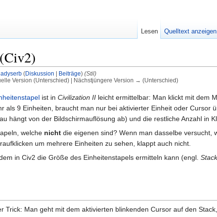
Lesen
Quelltext anzeigen
 (Civ2)
adyserb
(
Diskussion
|
Beiträge
)
(Stil)
uelle Version (Unterschied) | Nächstjüngere Version → (Unterschied)
nheitenstapel
ist in
Civilization II
leicht ermittelbar: Man klickt mit dem 
r als 9 Einheiten, braucht man nur bei aktivierter Einheit oder Cursor 
nau hängt von der Bildschirmauflösung ab) und die restliche Anzahl in 
stapeln, welche
nicht
die eigenen sind? Wenn man dasselbe versucht, wi
draufklicken um mehrere Einheiten zu sehen, klappt auch nicht.
tzdem in Civ2 die Größe des Einheitenstapels ermitteln kann (engl.
Stack
iner Trick: Man geht mit dem aktivierten blinkenden Cursor auf den Stack