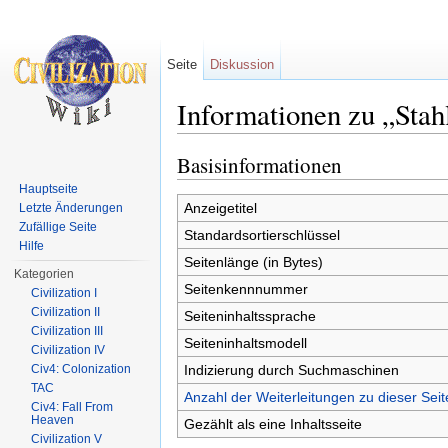
Seite
Diskussion
Informationen zu „Stah
Wechseln zu:
Navigation
,
Suche
Basisinformationen
Hauptseite
Anzeigetitel
Letzte Änderungen
Zufällige Seite
Standardsortierschlüssel
Hilfe
Seitenlänge (in Bytes)
Kategorien
Seitenkennnummer
Civilization I
Civilization II
Seiteninhaltssprache
Civilization III
Seiteninhaltsmodell
Civilization IV
Indizierung durch Suchmaschinen
Civ4: Colonization
TAC
Anzahl der Weiterleitungen zu dieser Seit
Civ4: Fall From
Heaven
Gezählt als eine Inhaltsseite
Civilization V