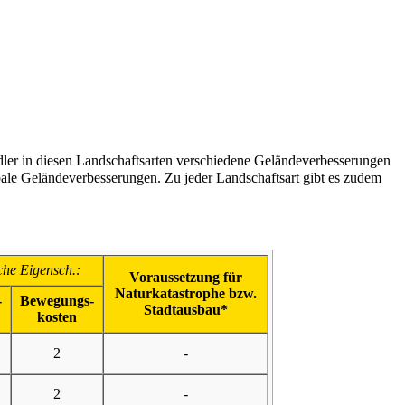
dler
in diesen Landschaftsarten verschiedene Geländeverbesserungen
bale Geländeverbesserungen
. Zu jeder Landschaftsart gibt es zudem
sche Eigensch.:
Voraussetzung für
Naturkatastrophe
bzw.
-
Bewegungs-
Stadtausbau
*
kosten
2
-
2
-