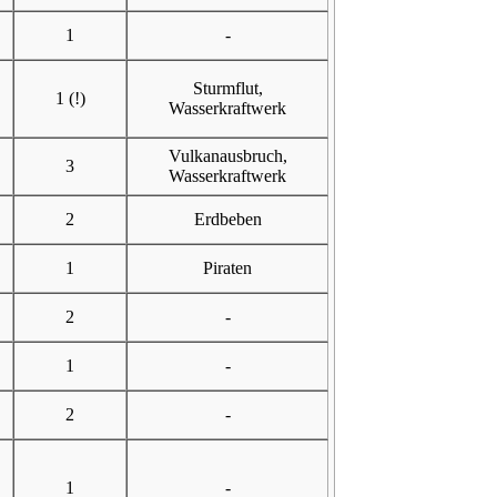
1
-
Sturmflut
,
1 (!)
Wasserkraftwerk
Vulkanausbruch
,
3
Wasserkraftwerk
2
Erdbeben
1
Piraten
2
-
1
-
2
-
1
-