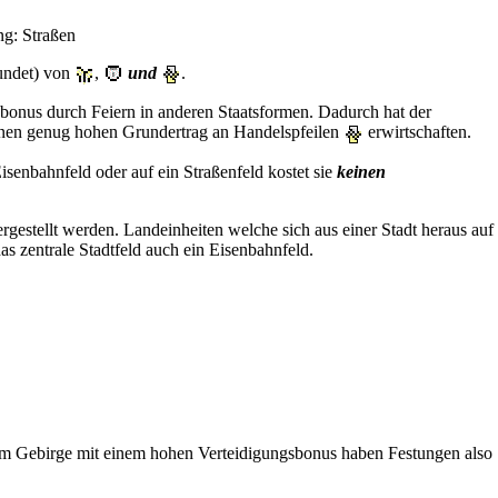
ung: Straßen
rundet) von
,
und
.
sbonus durch
Feiern
in anderen
Staatsformen
. Dadurch hat der
einen genug hohen Grundertrag an Handelspfeilen
erwirtschaften.
isenbahnfeld oder auf ein Straßenfeld kostet sie
keinen
ergestellt werden. Landeinheiten welche sich aus einer Stadt heraus auf
s zentrale Stadtfeld auch ein Eisenbahnfeld.
em Gebirge mit einem hohen Verteidigungsbonus haben Festungen also