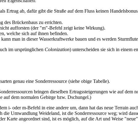
ren Eigenschaften:
als Ertrag ab, dafür gibt die Straße auf dem Fluss keinen Handelsbonus 
ung des
Brückenbaus
zu errichten.
icht aufforsten (der "m"-Befehl zeigt keine Wirkung).
n, welche sich auf ihnen befinden.
t kann man in dieser
Wasserkraftwerke
bauen und es werden
Sturmflut
auch im ursprünglichen
Colonization
) unterscheiden sie sich in einem
tsarten genau eine Sonderressource (siehe obige Tabelle).
derressourcen bringen dieselben Ertragssteigerungen wie auf dem norm
wie auf dem normalen Gebirge bzw. Dschungel.)
dem i- oder m-Befehl in eine andere um, dann hat das neue Terrain auc
rch die Umwandlung Weideland, ist die Sonderressource weg; wird dasse
er Karte angeordnet sind, ist es möglich, auf die Art und Weise "neu