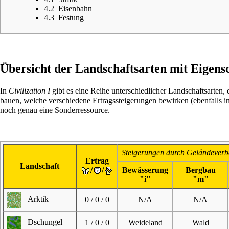
4.2
Eisenbahn
4.3
Festung
Übersicht der Landschaftsarten mit Eigens
In
Civilization I
gibt es eine Reihe unterschiedlicher Landschaftsarten,
bauen, welche verschiedene Ertragssteigerungen bewirken (ebenfalls i
noch genau eine Sonderressource.
Steigerungen durch Geländeverb
Ertrag
Landschaft
/
/
Bewässerung
Bergbau
"i"
"m"
Arktik
0 / 0 / 0
N/A
N/A
Dschungel
1 / 0 / 0
Weideland
Wald