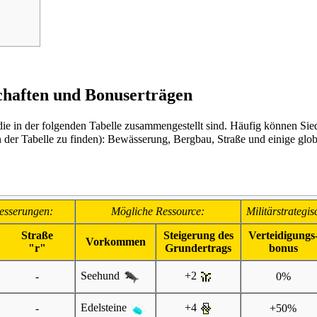
chaften und Bonuserträgen
 die in der folgenden Tabelle zusammengestellt sind. Häufig können
Sie
n der Tabelle zu finden): Bewässerung, Bergbau, Straße und einige
glo
esserungen:
Mögliche
Ressource
:
Militärstrategi
Straße
Steigerung des
Verteidigungs
Vorkommen
"r"
Grundertrags
bonus
Seehund
+2
-
0%
Edelsteine
+4
-
+50%