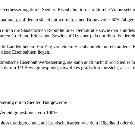
ndeverbesserung durch
Siedler
:
Eisenbahn
, infrastrukturelle Voraussetz
 Quadraten, auf denen sie erbaut wurden, einen Bonus von +50% (abge
 durch die Staatsformen
Republik
oder
Demokratie
sowie den Handel
rcen Gold und Edelsteine (sowie auf Ozeanen), da nur diese Felder 
 für
Landeinheiten
: Ein Zug von einem Eisenbahnfeld auf ein anderes E
diese Eisenbahnen liegen.
utomatische Eisenbahnverbesserung, sie kann auch nicht durch Siedler h
 darum 1/3 Bewegungspunkt, obwohl es grafisch so aussieht, als sei da
esserung durch
Siedler
:
Baugewerbe
n Verteidigungsbonus von 100%.
luss draufgerechnet, auf Landschaftsarten wie dem Hügelland oder d