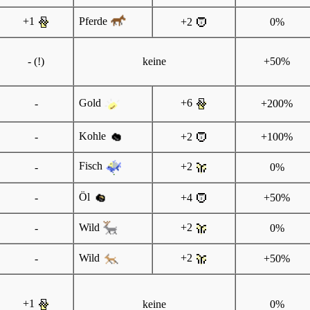
Pferde
+1
+2
0%
- (!)
keine
+50%
Gold
+6
-
+200%
Kohle
-
+2
+100%
Fisch
+2
-
0%
Öl
-
+4
+50%
Wild
+2
-
0%
Wild
+2
-
+50%
+1
keine
0%