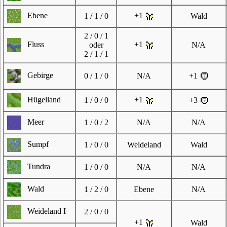
Ebene
+1
1 / 1 / 0
Wald
2 / 0 / 1
Fluss
+1
oder
N/A
2 / 1 / 1
Gebirge
0 / 1 / 0
N/A
+1
Hügelland
+1
1 / 0 / 0
+3
Meer
1 / 0 / 2
N/A
N/A
Sumpf
1 / 0 / 0
Weideland
Wald
Tundra
1 / 0 / 0
N/A
N/A
Wald
1 / 2 / 0
Ebene
N/A
Weideland I
2 / 0 / 0
+1
Wald