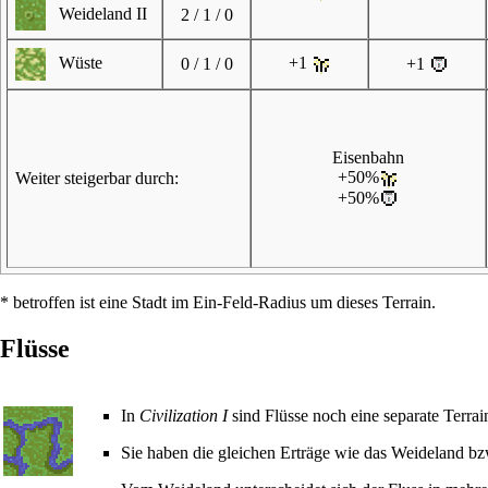
Weideland II
2 / 1 / 0
Wüste
+1
0 / 1 / 0
+1
Eisenbahn
+50%
Weiter steigerbar durch:
+50%
* betroffen ist eine Stadt im Ein-Feld-Radius um dieses Terrain.
Flüsse
In
Civilization I
sind Flüsse noch eine separate Terrain
Sie haben die gleichen Erträge wie das Weideland bzw