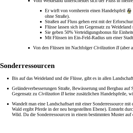
Vom Weideland unterscheidet sich der Fluss in mehre
Er wirft von vornherein einen Handelspfeil
ohne Straße).
Straßen auf Fluss gehen erst mit der Erforsch
Flüsse lassen sich im Gegensatz zu Weideland n
Sie geben 50% Verteidigungsbonus für Einheite
Mit Flüssen im Ein-Feld-Radius um einer Stad
Von den Flüssen im Nachfolger
Civilization II
(aber 
Sonderressourcen
Bis auf das Weideland und die Flüsse, gibt es in allen Landschaf
Geländeverbesserungen Straße, Bewässerung und Bergbau auf Son
Gegensatz zu
Civilization II
keine zusätzlichen Handelspfeile, 
Wandelt man eine Landschaftsart mit einer Sonderressource mit 
Wald ergibt Pferde in der neu hergestellten Ebene). Entsteht du
Wild. Da die Sonderressourcen in einem bestimmten Muster auf d