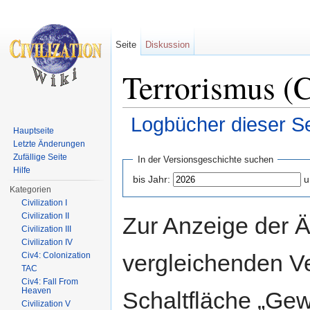
Seite
Diskussion
Terrorismus (C
Logbücher dieser Se
Hauptseite
Wechseln zu:
Navigation
,
Suche
Letzte Änderungen
Zufällige Seite
In der Versionsgeschichte suchen
Hilfe
bis Jahr:
u
Kategorien
Civilization I
Civilization II
Zur Anzeige der 
Civilization III
Civilization IV
vergleichenden V
Civ4: Colonization
TAC
Civ4: Fall From
Heaven
Schaltfläche „Gew
Civilization V