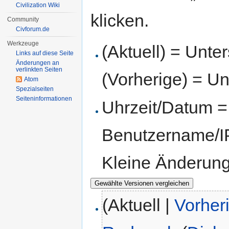
Civilization Wiki
klicken.
Community
Civforum.de
Werkzeuge
(Aktuell) = Unte
Links auf diese Seite
Änderungen an
verlinkten Seiten
(Vorherige) = Un
Atom
Spezialseiten
Seiten­informationen
Uhrzeit/Datum = 
Benutzername/IP
Kleine Änderun
(Aktuell |
Vorher