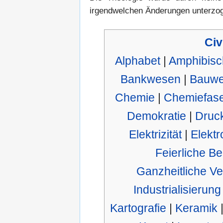
irgendwelchen Änderungen unterzo
Civ
Alphabet
|
Amphibisc
Bankwesen
|
Bauw
Chemie
|
Chemiefas
Demokratie
|
Druc
Elektrizität
|
Elektr
Feierliche Be
Ganzheitliche Ve
Industrialisierung
Kartografie
|
Keramik