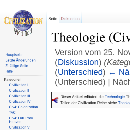
Seite
Diskussion
Theologie (Ci
Version vom 25. No
Hauptseite
(
Diskussion
)
(Kateg
Letzte Änderungen
Zufällige Seite
(
Unterschied
)
← Näc
Hilfe
(Unterschied) | Näc
Kategorien
Civilization I
Wechseln zu:
Navigation
,
Suche
Civilization II
Civilization III
Dieser Artikel erläutert die
Technologie
Th
Civilization IV
Teilen der Civilization-Reihe siehe
Theolo
Civ4: Colonization
TAC
Civ4: Fall From
Heaven
Civilization V