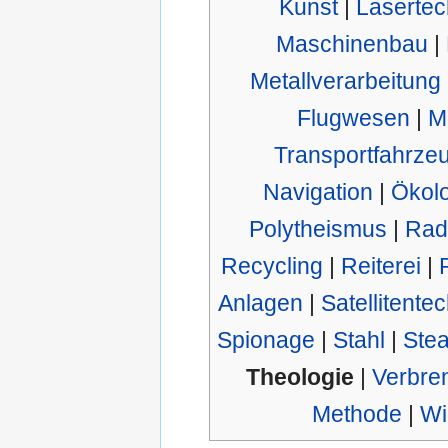
Kunst
|
Lasertec
Maschinenbau
|
Metallverarbeitung
Flugwesen
|
M
Transportfahrze
Navigation
|
Ökolo
Polytheismus
|
Rad
Recycling
|
Reiterei
|
Anlagen
|
Satellitente
Spionage
|
Stahl
|
Stea
Theologie
|
Verbre
Methode
|
Wi