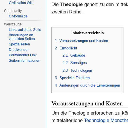
Civilization Wiki
Die
Theologie
gehört zu den mittel
Community
zweiten Reihe.
Civforum.de
Werkzeuge
Links auf diese Seite
Inhaltsverzeichnis
Änderungen an
verlinkten Seiten
1
Voraussetzungen und Kosten
Spezialseiten
2
Ermöglicht
Druckversion
2.1
Gebäude
Permanenter Link
Seiten­informationen
2.2
Sonstiges
2.3
Technologien
3
Spezielle Taktiken
4
Änderungen durch die Erweiterungen
Voraussetzungen und Kosten
Um die Theologie erforschen zu kö
mittelalterliche
Technologie
Monoth