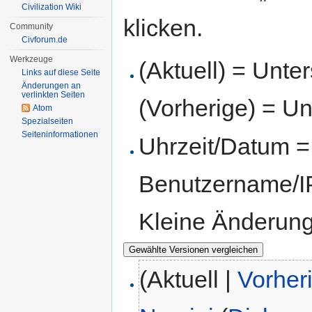
Civilization Wiki
klicken.
Community
Civforum.de
Werkzeuge
(Aktuell) = Unte
Links auf diese Seite
Änderungen an
verlinkten Seiten
(Vorherige) = Un
Atom
Spezialseiten
Seiten­informationen
Uhrzeit/Datum = 
Benutzername/IP
Kleine Änderun
(Aktuell |
Vorher