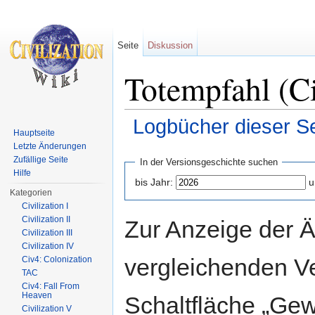
Seite
Diskussion
Totempfahl (Ci
Logbücher dieser Se
Hauptseite
Wechseln zu:
Navigation
,
Suche
Letzte Änderungen
Zufällige Seite
In der Versionsgeschichte suchen
Hilfe
bis Jahr:
u
Kategorien
Civilization I
Civilization II
Zur Anzeige der 
Civilization III
Civilization IV
vergleichenden V
Civ4: Colonization
TAC
Civ4: Fall From
Heaven
Schaltfläche „Gew
Civilization V