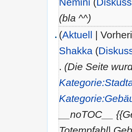
Nemini
(
Diskuss
(bla ^^)
(
Aktuell
| Vorher
Shakka
(
Diskus
.
(Die Seite wur
Kategorie:Stadt
Kategorie:Gebä
__noTOC__ {{G
Totempfahl| Geb_