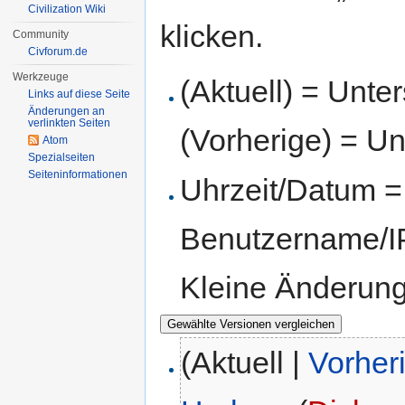
Civilization Wiki
klicken.
Community
Civforum.de
Werkzeuge
(Aktuell) = Unte
Links auf diese Seite
Änderungen an
verlinkten Seiten
(Vorherige) = Un
Atom
Spezialseiten
Seiten­informationen
Uhrzeit/Datum = 
Benutzername/IP
Kleine Änderun
(Aktuell |
Vorher