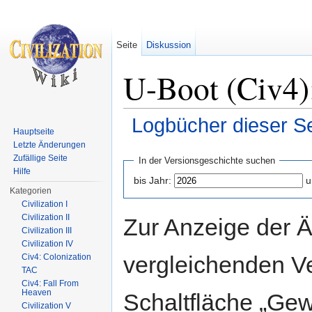
Seite
Diskussion
U-Boot (Civ4)
Logbücher dieser Se
Hauptseite
Wechseln zu:
Navigation
,
Suche
Letzte Änderungen
Zufällige Seite
In der Versionsgeschichte suchen
Hilfe
bis Jahr:
u
Kategorien
Civilization I
Civilization II
Zur Anzeige der 
Civilization III
Civilization IV
vergleichenden V
Civ4: Colonization
TAC
Civ4: Fall From
Heaven
Schaltfläche „Gew
Civilization V