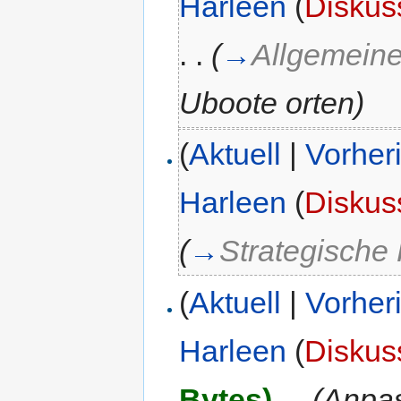
Harleen
(
Diskus
. .
(
→
Allgemein
Uboote orten
)
(
Aktuell
|
Vorher
Harleen
(
Diskus
(
→
Strategische
(
Aktuell
|
Vorher
Harleen
(
Diskus
Bytes)
‎
. .
(Anpa