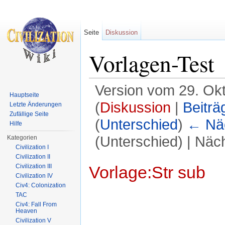
Seite
Diskussion
Vorlagen-Test
Version vom 29. Ok
Hauptseite
(
Diskussion
|
Beiträ
Letzte Änderungen
Zufällige Seite
(
Unterschied
)
← Näc
Hilfe
(Unterschied) | Näc
Kategorien
Civilization I
Wechseln zu:
Navigation
,
Suche
Civilization II
Vorlage:Str sub
Civilization III
Civilization IV
Civ4: Colonization
TAC
Civ4: Fall From
Heaven
Civilization V