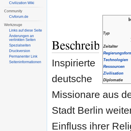
Civilization Wiki
Community
Civforum.de
I
Werkzeuge
Links auf diese Seite
Typ
Änderungen an
Beschreibung
verlinkten Seiten
Spezialseiten
Zeitalter
Druckversion
Regierungsfor
Permanenter Link
Inspirierte
Technologien
Seiten­informationen
Ressourcen
Zivilisation
deutsche
Diplomatie
Missionare aus d
Stadt Berlin weit
Einfluss ihrer Rel