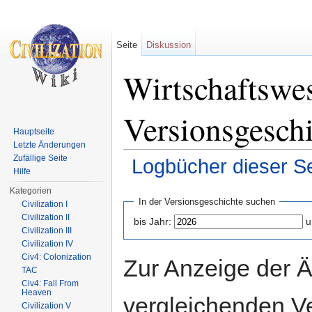
Seite
Diskussion
Wirtschaftswe
Versionsgesch
Hauptseite
Letzte Änderungen
Zufällige Seite
Logbücher dieser Se
Hilfe
Wechseln zu:
Navigation
,
Suche
Kategorien
In der Versionsgeschichte suchen
Civilization I
Civilization II
bis Jahr:
u
Civilization III
Civilization IV
Civ4: Colonization
Zur Anzeige der 
TAC
Civ4: Fall From
Heaven
vergleichenden V
Civilization V