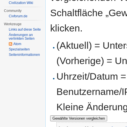
Civilization Wiki
Schaltfläche „Gew
Community
Civforum.de
Werkzeuge
klicken.
Links auf diese Seite
Änderungen an
verlinkten Seiten
(Aktuell) = Unte
Atom
Spezialseiten
Seiten­informationen
(Vorherige) = Un
Uhrzeit/Datum = 
Benutzername/IP
Kleine Änderun