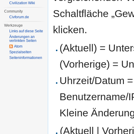
Civilization Wiki
Schaltfläche „Gew
Community
Civforum.de
Werkzeuge
klicken.
Links auf diese Seite
Änderungen an
verlinkten Seiten
(Aktuell) = Unte
Atom
Spezialseiten
Seiten­informationen
(Vorherige) = Un
Uhrzeit/Datum = 
Benutzername/IP
Kleine Änderun
(Aktuell | Vorher