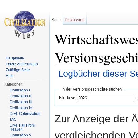
Seite
Diskussion
Wirtschaftswe
Versionsgesch
Hauptseite
Letzte Änderungen
Zufällige Seite
Logbücher dieser Se
Hilfe
Wechseln zu:
Navigation
,
Suche
Kategorien
In der Versionsgeschichte suchen
Civilization I
Civilization II
bis Jahr:
u
Civilization III
Civilization IV
Civ4: Colonization
Zur Anzeige der 
TAC
Civ4: Fall From
Heaven
vergleichenden V
Civilization V