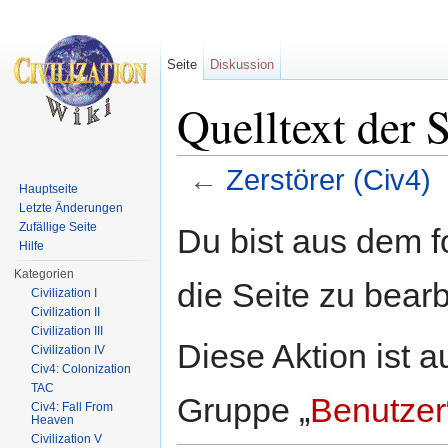
Seite
Diskussion
Quelltext der S
←
Zerstörer (Civ4)
Hauptseite
Wechseln zu:
Navigation
,
Suche
Letzte Änderungen
Zufällige Seite
Du bist aus dem f
Hilfe
Kategorien
die Seite zu bearb
Civilization I
Civilization II
Civilization III
Diese Aktion ist a
Civilization IV
Civ4: Colonization
TAC
Gruppe „
Benutzer
Civ4: Fall From
Heaven
Civilization V