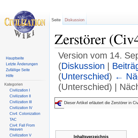
Seite
Diskussion
Zerstörer (Civ
Version vom 14. Se
Hauptseite
(
Diskussion
|
Beiträ
Letzte Änderungen
Zufällige Seite
(
Unterschied
)
← Näc
Hilfe
(Unterschied) | Näc
Kategorien
Civilization I
Wechseln zu:
Navigation
,
Suche
Civilization II
Civilization III
Dieser Artikel erläutert die Zerstörer in C
Civilization IV
Civ4: Colonization
TAC
Civ4: Fall From
Heaven
Civilization V
Inhaltsverzeichnis