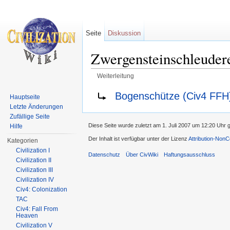
Seite
Diskussion
Zwergensteinschleuder
Weiterleitung
Wechseln zu:
Navigation
,
Suche
Weiterleitung nach:
Bogenschütze (Civ4 FFH
Hauptseite
Letzte Änderungen
Zufällige Seite
Diese Seite wurde zuletzt am 1. Juli 2007 um 12:20 Uhr 
Hilfe
Der Inhalt ist verfügbar unter der Lizenz
Attribution-Non
Kategorien
Civilization I
Datenschutz
Über CivWiki
Haftungsausschluss
Civilization II
Civilization III
Civilization IV
Civ4: Colonization
TAC
Civ4: Fall From
Heaven
Civilization V