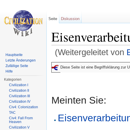
Seite
Diskussion
Eisenverarbei
(Weitergeleitet von
Hauptseite
Wechseln zu:
Navigation
,
Suche
Letzte Änderungen
Zufällige Seite
Diese Seite ist eine Begriffsklärung zur
Hilfe
Kategorien
Civilization I
Civilization II
Civilization III
Meinten Sie:
Civilization IV
Civ4: Colonization
TAC
Eisenverarbeitun
Civ4: Fall From
Heaven
Civilization V