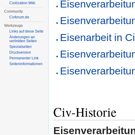
Eisenverarbeitung
Civilization Wiki
Community
Eisenverarbeitung
Civforum.de
Werkzeuge
Links auf diese Seite
Eisenarbeit in Civ
Änderungen an
verlinkten Seiten
Spezialseiten
Eisenverarbeitung
Druckversion
Permanenter Link
Seiten­informationen
Eisenverarbeitu
Civ-Historie
Eisenverarbeitu