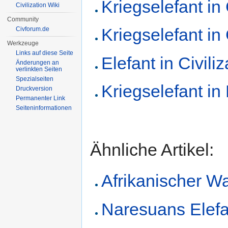
Kriegselefant in 
Civilization Wiki
Community
Kriegselefant in C
Civforum.de
Werkzeuge
Links auf diese Seite
Elefant in Civiliz
Änderungen an
verlinkten Seiten
Spezialseiten
Kriegselefant in
Druckversion
Permanenter Link
Seiten­informationen
Ähnliche Artikel:
Afrikanischer Wa
Naresuans Elefan