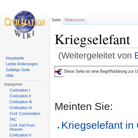
Seite
Diskussion
Kriegselefant
(Weitergeleitet von
Hauptseite
Wechseln zu:
Navigation
,
Suche
Letzte Änderungen
Zufällige Seite
Diese Seite ist eine Begriffsklärung zur
Hilfe
Kategorien
Civilization I
Civilization II
Civilization III
Meinten Sie:
Civilization IV
Civ4: Colonization
TAC
Kriegselefant in 
Civ4: Fall From
Heaven
Civilization V