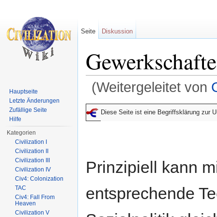
Seite
Diskussion
Gewerkschaft
(Weitergeleitet von
Hauptseite
Wechseln zu:
Navigation
,
Suche
Letzte Änderungen
Zufällige Seite
Diese Seite ist eine Begriffsklärung zur
Hilfe
Kategorien
Civilization I
Civilization II
Civilization III
Prinzipiell kann m
Civilization IV
Civ4: Colonization
entsprechende Te
TAC
Civ4: Fall From
Heaven
Civilization V