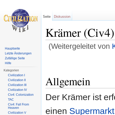
Seite
Diskussion
Krämer (Civ4)
(Weitergeleitet von
Hauptseite
Wechseln zu:
Navigation
,
Suche
Letzte Änderungen
Zufällige Seite
Hilfe
Kategorien
Civilization I
Allgemein
Civilization II
Civilization III
Civilization IV
Der Krämer ist erf
Civ4: Colonization
TAC
Civ4: Fall From
einen
Supermarkt
Heaven
Civilization V