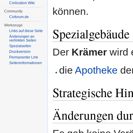
Civilization Wiki
können.
Community
Civforum.de
Werkzeuge
Spezialgebäude
Links auf diese Seite
Änderungen an
verlinkten Seiten
Spezialseiten
Der
Krämer
wird 
Druckversion
Permanenter Link
Seiten­informationen
die
Apotheke
de
Strategische Hi
Änderungen dur