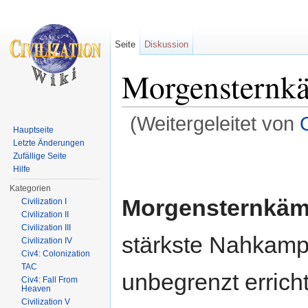
Seite
Diskussion
Morgensternkä
(Weitergeleitet von
Hauptseite
Wechseln zu:
Navigation
,
Suche
Letzte Änderungen
Zufällige Seite
Hilfe
Kategorien
Morgensternkäm
Civilization I
Civilization II
Civilization III
stärkste Nahkampf
Civilization IV
Civ4: Colonization
TAC
unbegrenzt errich
Civ4: Fall From
Heaven
Civilization V