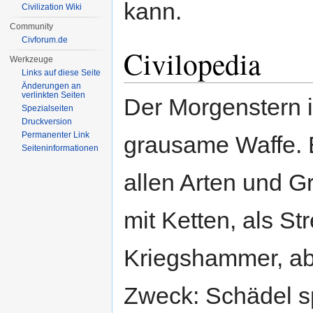
kann.
Civilization Wiki
Community
Civforum.de
Civilopedia
Werkzeuge
Links auf diese Seite
Änderungen an
verlinkten Seiten
Der Morgenstern i
Spezialseiten
Druckversion
Permanenter Link
grausame Waffe. E
Seiten­informationen
allen Arten und G
mit Ketten, als Str
Kriegshammer, abe
Zweck: Schädel s