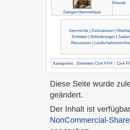
Khazad
Zwergen-Hammerfaust
Geschichte
|
Zivilisationen
|
Oberhäu
Einheiten
|
Beförderungen
|
Zauber
Ressourcen
|
Landschaftseinrichtu
Kategorien
:
Einheiten Civ4 FFH
Civ4 F
Diese Seite wurde zule
geändert.
Der Inhalt ist verfügba
NonCommercial-ShareA