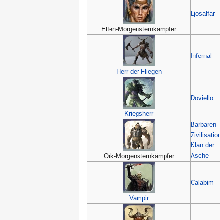
Ljosalfar
Elfen-Morgensternkämpfer
Infernal
Herr der Fliegen
Doviello
Kriegsherr
Barbaren-
Zivilisatio
Klan der
Asche
Ork-Morgensternkämpfer
Calabim
Vampir