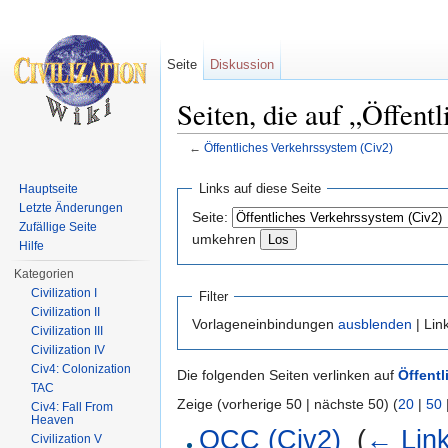
Seite
Diskussion
Seiten, die auf „Öffent
←
Öffentliches Verkehrssystem (Civ2)
Wechseln zu:
Navigation
,
Suche
Links auf diese Seite
Hauptseite
Letzte Änderungen
Seite:
Zufällige Seite
umkehren
Hilfe
Kategorien
Civilization I
Filter
Civilization II
Vorlageneinbindungen
ausblenden
| Lin
Civilization III
Civilization IV
Civ4: Colonization
Die folgenden Seiten verlinken auf
Öffentl
TAC
Zeige (vorherige 50 | nächste 50) (
20
|
50
Civ4: Fall From
Heaven
OCC (Civ2)
‎
(
← Lin
Civilization V