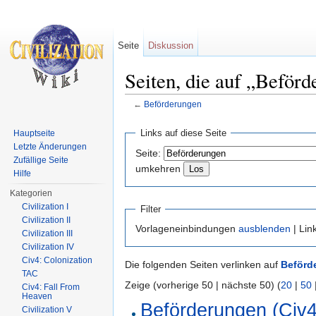
Seite
Diskussion
Seiten, die auf „Beförd
←
Beförderungen
Wechseln zu:
Navigation
,
Suche
Links auf diese Seite
Hauptseite
Letzte Änderungen
Seite:
Zufällige Seite
umkehren
Hilfe
Kategorien
Civilization I
Filter
Civilization II
Vorlageneinbindungen
ausblenden
| Lin
Civilization III
Civilization IV
Civ4: Colonization
Die folgenden Seiten verlinken auf
Beförd
TAC
Zeige (vorherige 50 | nächste 50) (
20
|
50
Civ4: Fall From
Heaven
Beförderungen (Civ4
Civilization V