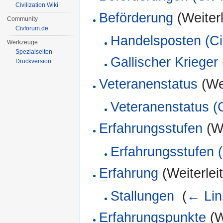
Civilization Wiki
Beförderung
(Weiterl
Community
Civforum.de
Handelsposten (Ci
Werkzeuge
Spezialseiten
Gallischer Krieger 
Druckversion
Veteranenstatus
(Wei
Veteranenstatus (
Erfahrungsstufen
(We
Erfahrungsstufen (
Erfahrung
(Weiterlei
Stallungen
‎
(
← Lin
Erfahrungspunkte
(W