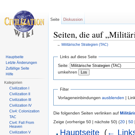
Seite
Diskussion
Seiten, die auf „Militä
←
Militärische Strategien (TAC)
Wechseln zu:
Navigation
,
Suche
Links auf diese Seite
Hauptseite
Letzte Änderungen
Seite:
Zufällige Seite
umkehren
Hilfe
Kategorien
Civilization I
Filter
Civilization II
Vorlageneinbindungen
ausblenden
| Lin
Civilization III
Civilization IV
Civ4: Colonization
Die folgenden Seiten verlinken auf
Militär
TAC
Zeige (vorherige 50 | nächste 50) (
20
|
50
Civ4: Fall From
Heaven
Hauptseite
‎
(
← Link
Civilization V