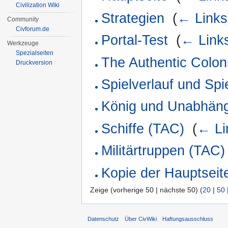
Civilization Wiki
Strategien
‎
(
← Links
Community
Civforum.de
Portal-Test
‎
(
← Link
Werkzeuge
Spezialseiten
The Authentic Colon
Druckversion
Spielverlauf und Spi
König und Unabhängi
Schiffe (TAC)
‎
(
← Li
Militärtruppen (TAC)
Kopie der Hauptseit
Zeige (vorherige 50 | nächste 50) (
20
|
50
Datenschutz
Über CivWiki
Haftungsausschluss