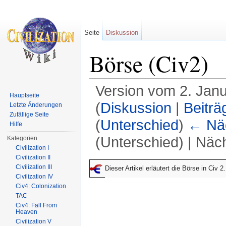
Seite
Diskussion
Börse (Civ2)
Version vom 2. Jan
Hauptseite
(
Diskussion
|
Beiträ
Letzte Änderungen
Zufällige Seite
(
Unterschied
)
← Näc
Hilfe
(Unterschied) | Näc
Kategorien
Civilization I
Wechseln zu:
Navigation
,
Suche
Civilization II
Civilization III
Dieser Artikel erläutert die Börse in Civ
Civilization IV
Civ4: Colonization
TAC
Civ4: Fall From
Heaven
Civilization V