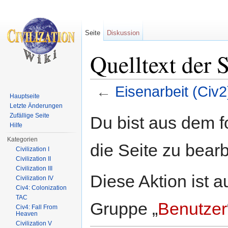
Seite
Diskussion
Quelltext der 
←
Eisenarbeit (Civ2
Hauptseite
Wechseln zu:
Navigation
,
Suche
Letzte Änderungen
Zufällige Seite
Du bist aus dem f
Hilfe
Kategorien
die Seite zu bearb
Civilization I
Civilization II
Civilization III
Diese Aktion ist a
Civilization IV
Civ4: Colonization
TAC
Gruppe „
Benutzer
Civ4: Fall From
Heaven
Civilization V