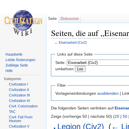
Seite
Diskussion
Seiten, die auf „Eisena
←
Eisenarbeit (Civ2)
Wechseln zu:
Navigation
,
Suche
Links auf diese Seite
Hauptseite
Letzte Änderungen
Seite:
Zufällige Seite
umkehren
Hilfe
Kategorien
Civilization I
Filter
Civilization II
Vorlageneinbindungen
ausblenden
| Lin
Civilization III
Civilization IV
Civ4: Colonization
Die folgenden Seiten verlinken auf
Eisenar
TAC
Zeige (vorherige 50 | nächste 50) (
20
|
50
Civ4: Fall From
Heaven
Legion (Civ2)
‎
(
← Li
Civilization V