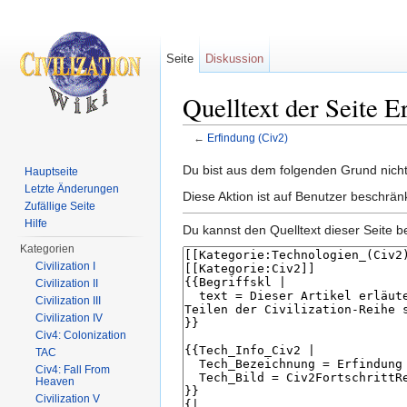
Seite
Diskussion
Quelltext der Seite E
←
Erfindung (Civ2)
Wechseln zu:
Navigation
,
Suche
Du bist aus dem folgenden Grund nicht 
Hauptseite
Letzte Änderungen
Diese Aktion ist auf Benutzer beschrän
Zufällige Seite
Hilfe
Du kannst den Quelltext dieser Seite b
Kategorien
Civilization I
Civilization II
Civilization III
Civilization IV
Civ4: Colonization
TAC
Civ4: Fall From
Heaven
Civilization V