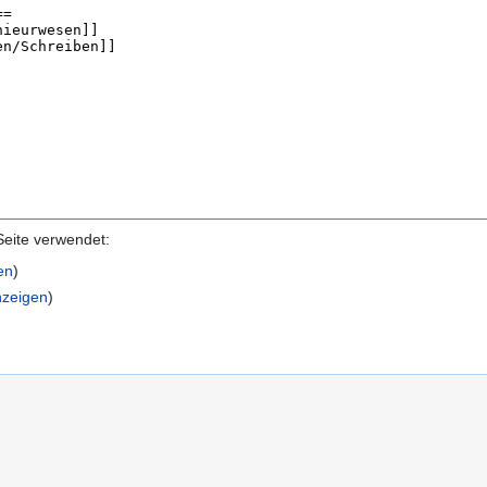
Seite verwendet:
en
)
nzeigen
)