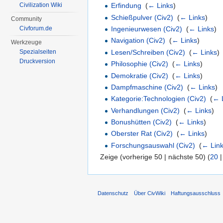
Civilization Wiki
Erfindung
‎
(
← Links
)
Schießpulver (Civ2)
‎
(
← Links
)
Community
Ingenieurwesen (Civ2)
‎
(
← Links
)
Civforum.de
Navigation (Civ2)
‎
(
← Links
)
Werkzeuge
Lesen/Schreiben (Civ2)
‎
(
← Links
)
Spezialseiten
Druckversion
Philosophie (Civ2)
‎
(
← Links
)
Demokratie (Civ2)
‎
(
← Links
)
Dampfmaschine (Civ2)
‎
(
← Links
)
Kategorie:Technologien (Civ2)
‎
(
← 
Verhandlungen (Civ2)
‎
(
← Links
)
Bonushütten (Civ2)
‎
(
← Links
)
Oberster Rat (Civ2)
‎
(
← Links
)
Forschungsauswahl (Civ2)
‎
(
← Lin
Zeige (vorherige 50 | nächste 50) (
20
Datenschutz
Über CivWiki
Haftungsausschluss