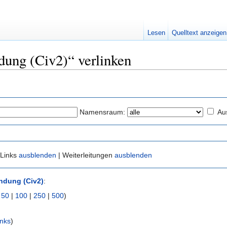
Lesen
Quelltext anzeigen
ndung (Civ2)“ verlinken
Namensraum:
Au
 Links
ausblenden
| Weiterleitungen
ausblenden
indung (Civ2)
:
|
50
|
100
|
250
|
500
)
nks
)