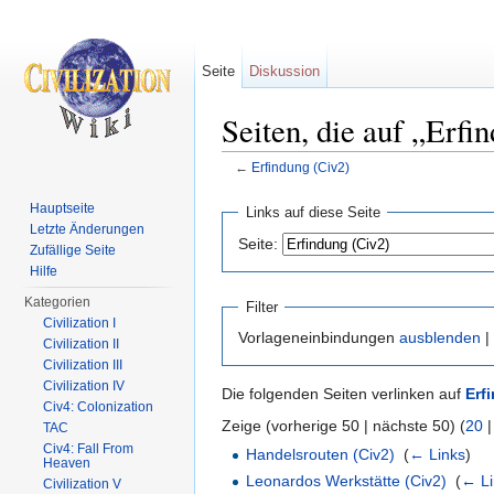
Seite
Diskussion
Seiten, die auf „Erfi
←
Erfindung (Civ2)
Wechseln zu:
Navigation
,
Suche
Hauptseite
Links auf diese Seite
Letzte Änderungen
Seite:
Zufällige Seite
Hilfe
Kategorien
Filter
Civilization I
Vorlageneinbindungen
ausblenden
|
Civilization II
Civilization III
Civilization IV
Die folgenden Seiten verlinken auf
Erf
Civ4: Colonization
Zeige (vorherige 50 | nächste 50) (
20
TAC
Civ4: Fall From
Handelsrouten (Civ2)
‎
(
← Links
)
Heaven
Leonardos Werkstätte (Civ2)
‎
(
← Li
Civilization V