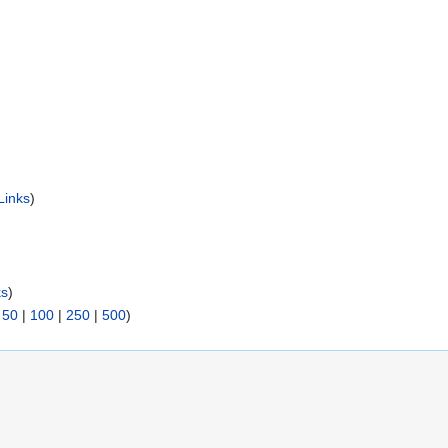
Links
)
ks
)
|
50
|
100
|
250
|
500
)