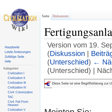
Seite
Diskussion
Fertigungsanl
Version vom 19. Se
Hauptseite
(
Diskussion
|
Beiträ
Letzte Änderungen
Zufällige Seite
(
Unterschied
)
← Näc
Hilfe
(Unterschied) | Näc
Kategorien
Civilization I
Wechseln zu:
Navigation
,
Suche
Civilization II
Civilization III
Diese Seite ist eine Begriffsklärung zur
Civilization IV
Civ4: Colonization
TAC
Civ4: Fall From
Heaven
Meinten Sie:
Civilization V