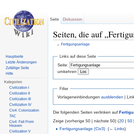
Seite
Diskussion
Seiten, die auf „Fertig
←
Fertigungsanlage
Wechseln zu:
Navigation
,
Suche
Links auf diese Seite
Hauptseite
Letzte Änderungen
Seite:
Zufällige Seite
umkehren
Hilfe
Kategorien
Civilization I
Filter
Civilization II
Vorlageneinbindungen
ausblenden
| Lin
Civilization III
Civilization IV
Civ4: Colonization
Die folgenden Seiten verlinken auf
Fertig
TAC
Zeige (vorherige 50 | nächste 50) (
20
|
50
Civ4: Fall From
Heaven
Fertigungsanlage (Civ3)
‎
(
← Links
)
Civilization V