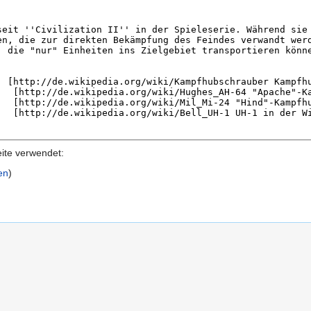
eite verwendet:
en
)