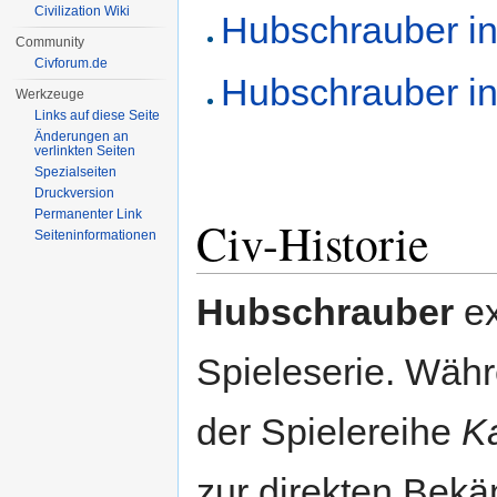
Civilization Wiki
Hubschrauber in C
Community
Civforum.de
Hubschrauber in C
Werkzeuge
Links auf diese Seite
Änderungen an
verlinkten Seiten
Spezialseiten
Druckversion
Permanenter Link
Civ-Historie
Seiten­informationen
Hubschrauber
ex
Spieleserie. Währ
der Spielereihe
K
zur direkten Bek