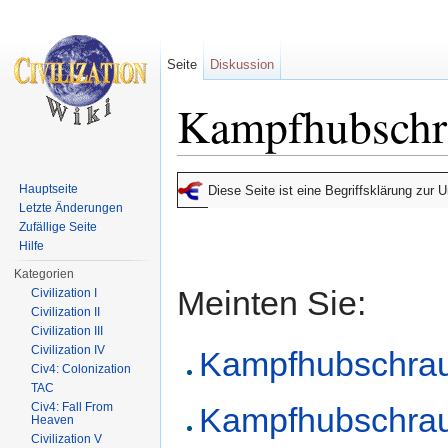
Seite
Diskussion
Kampfhubschr
Wechseln zu:
Navigation
,
Suche
Hauptseite
Diese Seite ist eine Begriffsklärung zur
Letzte Änderungen
Zufällige Seite
Hilfe
Kategorien
Meinten Sie:
Civilization I
Civilization II
Civilization III
Civilization IV
Kampfhubschraub
Civ4: Colonization
TAC
Civ4: Fall From
Kampfhubschraube
Heaven
Civilization V