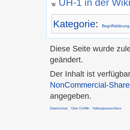
UH-1 in der Wik
Kategorie
:
Begriffsklärung
Diese Seite wurde zul
geändert.
Der Inhalt ist verfügba
NonCommercial-ShareA
angegeben.
Datenschutz
Über CivWiki
Haftungsausschluss