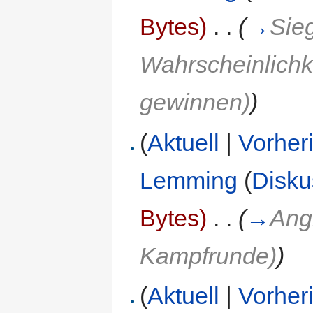
Bytes)
‎
. .
(
→
Sie
Wahrscheinlichk
gewinnen)
)
(
Aktuell
|
Vorher
Lemming
(
Disku
Bytes)
‎
. .
(
→
Ang
Kampfrunde)
)
(
Aktuell
|
Vorher