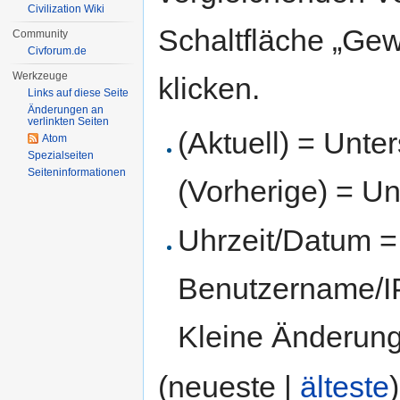
Civilization Wiki
Schaltfläche „Gew
Community
Civforum.de
Werkzeuge
klicken.
Links auf diese Seite
Änderungen an
verlinkten Seiten
(Aktuell) = Unte
Atom
Spezialseiten
Seiten­informationen
(Vorherige) = Un
Uhrzeit/Datum = 
Benutzername/IP
Kleine Änderun
(neueste |
älteste