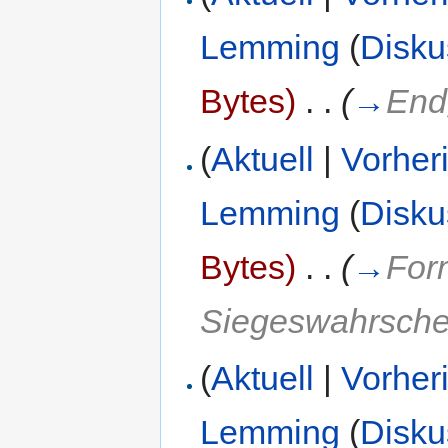
Lemming
(
Disku
Bytes)
‎
. .
(
→
End
(
Aktuell
|
Vorher
Lemming
(
Disku
Bytes)
‎
. .
(
→
For
Siegeswahrschei
(
Aktuell
|
Vorher
Lemming
(
Disku