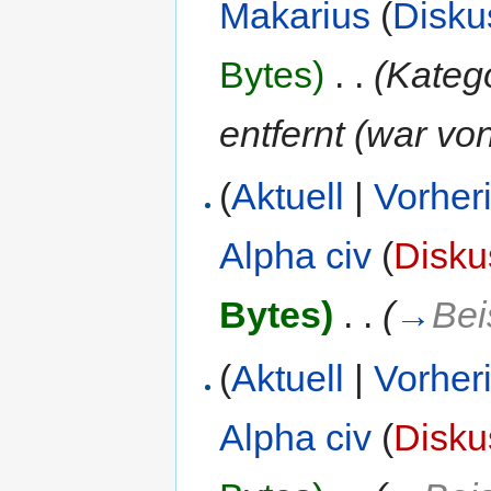
Makarius
(
Disku
Bytes)
‎
. .
(Kateg
entfernt (war vo
(
Aktuell
|
Vorher
Alpha civ
(
Disku
Bytes)
‎
. .
(
→
Bei
(
Aktuell
|
Vorher
Alpha civ
(
Disku