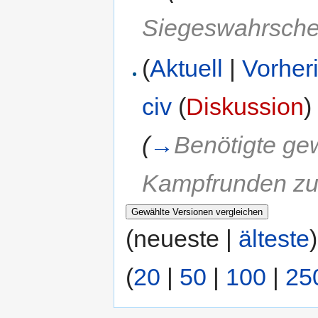
Siegeswahrschei
(
Aktuell
|
Vorher
civ
(
Diskussion
)
(
→
Benötigte ge
Kampfrunden z
(neueste |
älteste
(
20
|
50
|
100
|
25