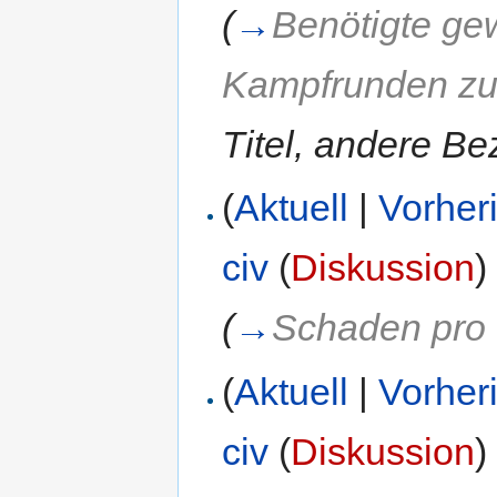
(
→
Benötigte ge
Kampfrunden z
Titel, andere B
(
Aktuell
|
Vorher
civ
(
Diskussion
)
(
→
Schaden pro
(
Aktuell
|
Vorher
civ
(
Diskussion
)