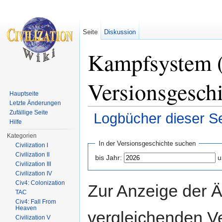
Seite
Diskussion
Kampfsystem (
Versionsgesch
Hauptseite
Letzte Änderungen
Zufällige Seite
Logbücher dieser Se
Hilfe
Wechseln zu:
Navigation
,
Suche
Kategorien
In der Versionsgeschichte suchen
Civilization I
Civilization II
bis Jahr:
u
Civilization III
Civilization IV
Civ4: Colonization
Zur Anzeige der 
TAC
Civ4: Fall From
Heaven
vergleichenden V
Civilization V