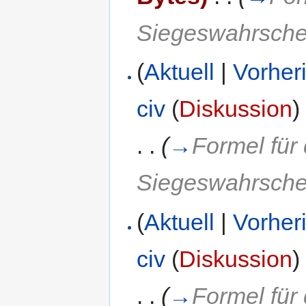
Siegeswahrschei
(
Aktuell
|
Vorher
civ
(
Diskussion
)
. .
(
→
Formel für
Siegeswahrschei
(
Aktuell
|
Vorher
civ
(
Diskussion
)
. .
(
→
Formel für