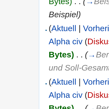
Bytes)
‎
. .
(
→
Beis
Beispiel
)
(
Aktuell
|
Vorher
Alpha civ
(
Disku
Bytes)
‎
. .
(
→
Ber
und Soll-Gesamt
(
Aktuell
|
Vorher
Alpha civ
(
Disku
Bytes)
‎
. .
(
→
Ber