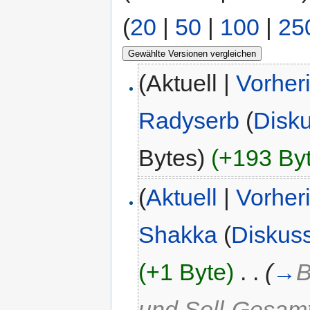
(
20
|
50
|
100
|
25
(Aktuell |
Vorher
Radyserb
(
Disk
Bytes)
(+193 By
(
Aktuell
|
Vorher
Shakka
(
Diskus
(+1 Byte)
‎
. .
(
→
B
und Soll-Gesamt