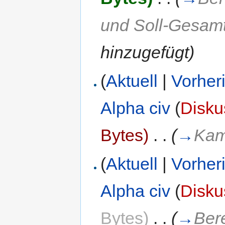
und Soll-Gesamt
hinzugefügt
)
(
Aktuell
|
Vorher
Alpha civ
(
Disku
Bytes)
‎
. .
(
→
Kam
(
Aktuell
|
Vorher
Alpha civ
(
Disku
Bytes)
‎
. .
(
→
Ber