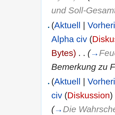
und Soll-Gesamt
(
Aktuell
|
Vorher
Alpha civ
(
Disku
Bytes)
‎
. .
(
→
Feue
Bemerkung zu Fe
(
Aktuell
|
Vorher
civ
(
Diskussion
)
(
→
Die Wahrsche