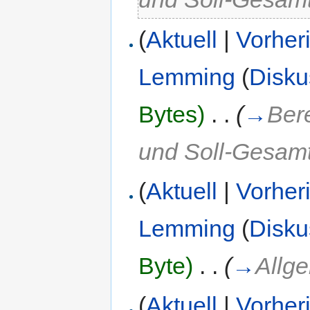
(
Aktuell
|
Vorher
Lemming
(
Disku
Bytes)
‎
. .
(
→
Ber
und Soll-Gesamt
(
Aktuell
|
Vorher
Lemming
(
Disku
Byte)
‎
. .
(
→
Allg
(
Aktuell
|
Vorher