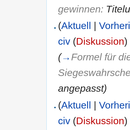
gewinnen:
Titel
(
Aktuell
|
Vorher
civ
(
Diskussion
)
(
→
Formel für d
Siegeswahrschei
angepasst
)
(
Aktuell
|
Vorher
civ
(
Diskussion
)