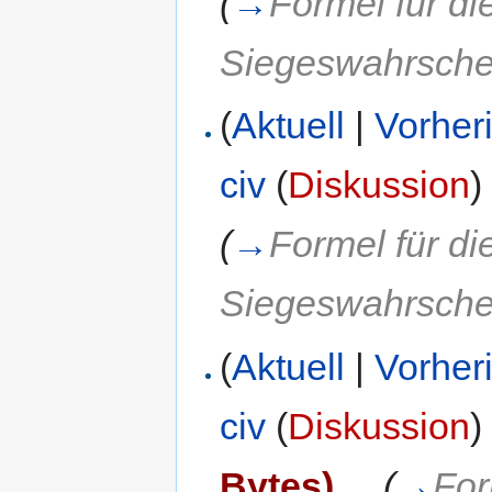
(
→
Formel für d
Siegeswahrschei
(
Aktuell
|
Vorher
civ
(
Diskussion
)
(
→
Formel für d
Siegeswahrschei
(
Aktuell
|
Vorher
civ
(
Diskussion
)
Bytes)
‎
. .
(
→
For