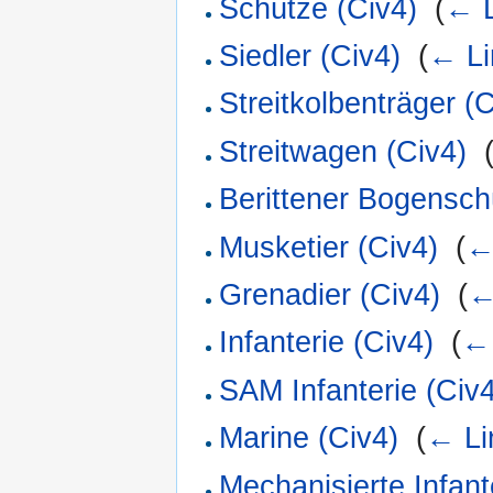
Schütze (Civ4)
‎
(
← L
Siedler (Civ4)
‎
(
← Li
Streitkolbenträger (
Streitwagen (Civ4)
‎
Berittener Bogensch
Musketier (Civ4)
‎
(
←
Grenadier (Civ4)
‎
(
←
Infanterie (Civ4)
‎
(
← 
SAM Infanterie (Civ4
Marine (Civ4)
‎
(
← Li
Mechanisierte Infant