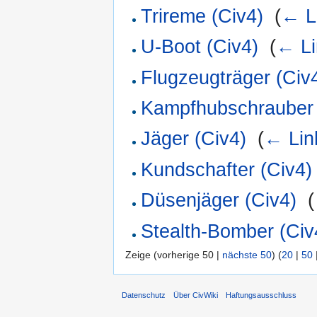
Trireme (Civ4)
‎
(
← L
U-Boot (Civ4)
‎
(
← Li
Flugzeugträger (Civ
Kampfhubschrauber 
Jäger (Civ4)
‎
(
← Lin
Kundschafter (Civ4)
Düsenjäger (Civ4)
‎
(
Stealth-Bomber (Civ
Zeige (vorherige 50 |
nächste 50
) (
20
|
50
Datenschutz
Über CivWiki
Haftungsausschluss