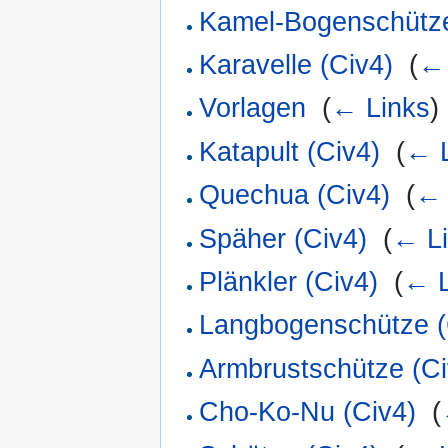
Kamel-Bogenschütze
Karavelle (Civ4)
‎
(
← 
Vorlagen
‎
(
← Links
)
Katapult (Civ4)
‎
(
← L
Quechua (Civ4)
‎
(
← 
Späher (Civ4)
‎
(
← L
Plänkler (Civ4)
‎
(
← L
Langbogenschütze (
Armbrustschütze (Ci
Cho-Ko-Nu (Civ4)
‎
(