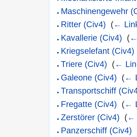
Maschinengewehr (C
Ritter (Civ4)
‎
(
← Lin
Kavallerie (Civ4)
‎
(
←
Kriegselefant (Civ4)
Triere (Civ4)
‎
(
← Lin
Galeone (Civ4)
‎
(
← 
Transportschiff (Civ
Fregatte (Civ4)
‎
(
← 
Zerstörer (Civ4)
‎
(
← 
Panzerschiff (Civ4)
‎