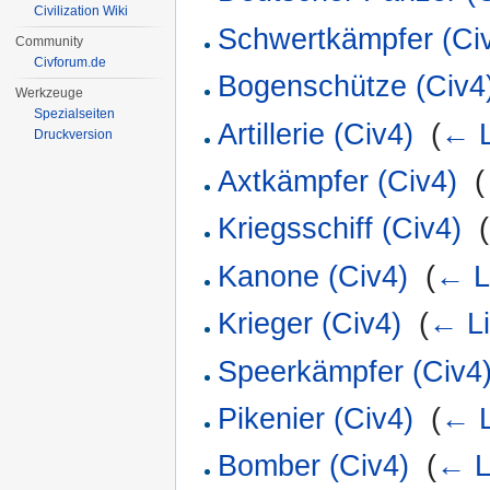
Civilization Wiki
Schwertkämpfer (Ci
Community
Civforum.de
Bogenschütze (Civ4
Werkzeuge
Spezialseiten
Artillerie (Civ4)
‎
(
← L
Druckversion
Axtkämpfer (Civ4)
‎
(
Kriegsschiff (Civ4)
‎
(
Kanone (Civ4)
‎
(
← L
Krieger (Civ4)
‎
(
← L
Speerkämpfer (Civ4
Pikenier (Civ4)
‎
(
← L
Bomber (Civ4)
‎
(
← L