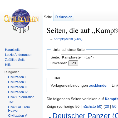
Seite
Diskussion
Seiten, die auf „Kampf
←
Kampfsystem (Civ4)
Wechseln zu:
Navigation
,
Suche
Links auf diese Seite
Hauptseite
Letzte Änderungen
Seite:
Zufällige Seite
umkehren
Hilfe
Kategorien
Civilization I
Filter
Civilization II
Vorlageneinbindungen
ausblenden
| Lin
Civilization III
Civilization IV
Civ4: Colonization
Die folgenden Seiten verlinken auf
Kampfs
TAC
Zeige (vorherige 50 |
nächste 50
) (
20
|
50
Civ4: Fall From
Heaven
Deutscher Panzer (C
Civilization V