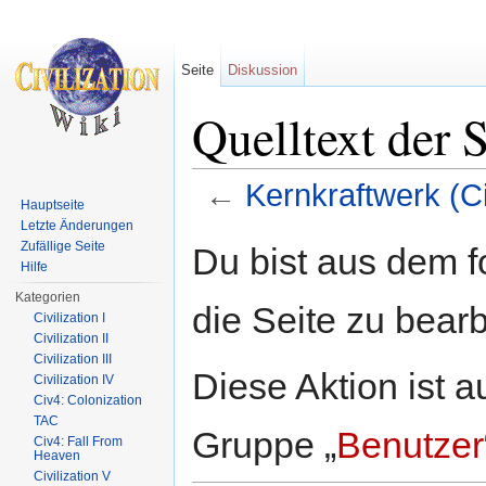
Seite
Diskussion
Quelltext der 
←
Kernkraftwerk (C
Hauptseite
Wechseln zu:
Navigation
,
Suche
Letzte Änderungen
Zufällige Seite
Du bist aus dem f
Hilfe
Kategorien
die Seite zu bearb
Civilization I
Civilization II
Civilization III
Diese Aktion ist a
Civilization IV
Civ4: Colonization
TAC
Gruppe „
Benutzer
Civ4: Fall From
Heaven
Civilization V