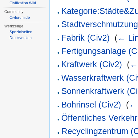
Civilization Wiki
Kategorie:Städte&Zu
Community
Civforum.de
Stadtverschmutzung
Werkzeuge
Spezialseiten
Fabrik (Civ2)
‎
(
← Li
Druckversion
Fertigungsanlage (C
Kraftwerk (Civ2)
‎
(
←
Wasserkraftwerk (Ci
Sonnenkraftwerk (Ci
Bohrinsel (Civ2)
‎
(
← 
Öffentliches Verkeh
Recyclingzentrum (C