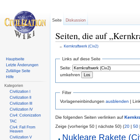
Seite
Diskussion
Seiten, die auf „Kernkr
←
Kernkraftwerk (Civ2)
Wechseln zu:
Navigation
,
Suche
Links auf diese Seite
Hauptseite
Letzte Änderungen
Seite:
Zufällige Seite
umkehren
Hilfe
Kategorien
Civilization I
Filter
Civilization II
Vorlageneinbindungen
ausblenden
| Lin
Civilization III
Civilization IV
Civ4: Colonization
Die folgenden Seiten verlinken auf
Kernkra
TAC
Zeige (vorherige 50 | nächste 50) (
20
|
50
Civ4: Fall From
Heaven
Nukleare Rakete (Ci
Civilization V