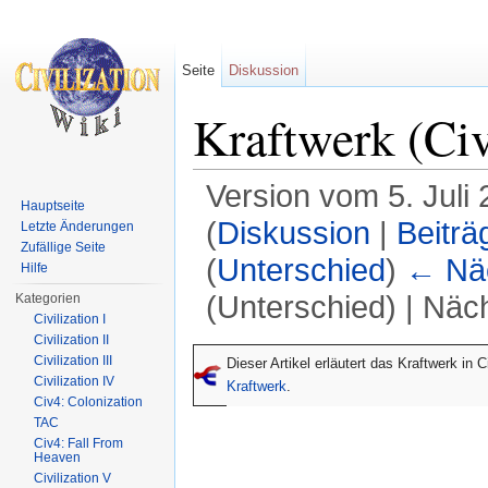
Seite
Diskussion
Kraftwerk (Ci
Version vom 5. Juli
Hauptseite
(
Diskussion
|
Beiträ
Letzte Änderungen
Zufällige Seite
(
Unterschied
)
← Näc
Hilfe
(Unterschied) | Näc
Kategorien
Civilization I
Wechseln zu:
Navigation
,
Suche
Civilization II
Civilization III
Dieser Artikel erläutert das Kraftwerk in
Civilization IV
Kraftwerk
.
Civ4: Colonization
TAC
Civ4: Fall From
Heaven
Civilization V