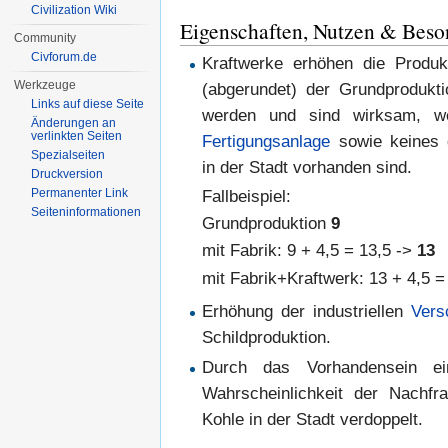
Civilization Wiki
Eigenschaften, Nutzen & Beso
Community
Civforum.de
Kraftwerke erhöhen die Produ
Werkzeuge
(abgerundet) der Grundprodukt
Links auf diese Seite
werden und sind wirksam, 
Änderungen an
verlinkten Seiten
Fertigungsanlage
sowie keines d
Spezialseiten
in der Stadt vorhanden sind.
Druckversion
Permanenter Link
Fallbeispiel:
Seiten­informationen
Grundproduktion
9
mit Fabrik: 9 + 4,5 = 13,5 ->
13
mit Fabrik+Kraftwerk: 13 + 4,5 =
Erhöhung der industriellen
Vers
Schildproduktion.
Durch das Vorhandensein ei
Wahrscheinlichkeit der Nachf
Kohle in der Stadt verdoppelt.