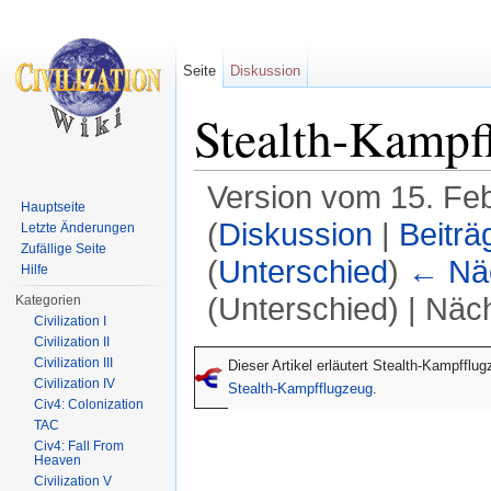
Seite
Diskussion
Stealth-Kampf
Version vom 15. Fe
Hauptseite
(
Diskussion
|
Beiträ
Letzte Änderungen
Zufällige Seite
(
Unterschied
)
← Näc
Hilfe
(Unterschied) | Näc
Kategorien
Civilization I
Wechseln zu:
Navigation
,
Suche
Civilization II
Civilization III
Dieser Artikel erläutert Stealth-Kampfflu
Civilization IV
Stealth-Kampfflugzeug
.
Civ4: Colonization
TAC
Civ4: Fall From
Heaven
Civilization V