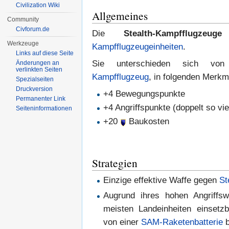
Civilization Wiki
Allgemeines
Community
Civforum.de
Die
Stealth-Kampfflugzeuge
s
Werkzeuge
Kampfflugzeugeinheiten
.
Links auf diese Seite
Sie unterschieden sich von
Änderungen an
verlinkten Seiten
Kampfflugzeug
, in folgenden Merkm
Spezialseiten
Druckversion
+4 Bewegungspunkte
Permanenter Link
+4 Angriffspunkte (doppelt so vie
Seiten­informationen
+20
Baukosten
Strategien
Einzige effektive Waffe gegen
St
Augrund ihres hohen Angriffs
meisten Landeinheiten einsetz
von einer
SAM-Raketenbatterie
b