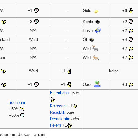
Gold
/A
+1
-
+6
Kohle
1
+3
-
+2
Fisch
/A
N/A
-
+2
Öl
eland
Wald
-
+4
Wild
/A
N/A
-
+2
Wild
ene
N/A
-
+2
1
Wald
+1
keine
Oase
1
+1
+1
+3
Eisenbahn
+50%
Eisenbahn
Kolossus
+1
+50%
Republik
oder
+50%
Demokratie
oder
Feiern
+1
Radius um dieses Terrain.