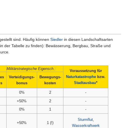
gestellt sind. Häufig können
Siedler
in diesen Landschaftsarten
n der Tabelle zu finden): Bewässerung, Bergbau, Straße und
urce.
Militärstrategische Eigensch.:
Voraussetzung für
Naturkatastrophe
bzw.
des
Verteidigungs-
Bewegungs-
Stadtausbau
*
gs
bonus
kosten
0%
2
-
+50%
2
-
0%
1
-
Sturmflut
,
+50%
1 (!)
Wasserkraftwerk