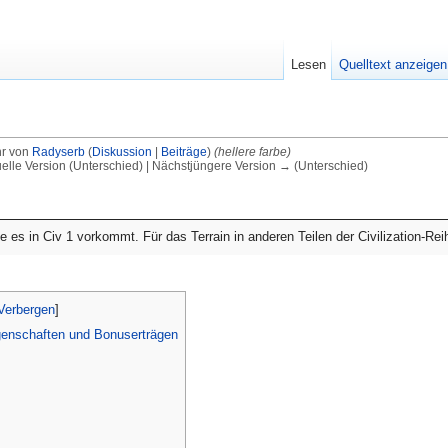
Lesen
Quelltext anzeigen
hr von
Radyserb
(
Diskussion
|
Beiträge
)
(hellere farbe)
uelle Version (Unterschied) | Nächstjüngere Version → (Unterschied)
wie es in Civ 1 vorkommt. Für das Terrain in anderen Teilen der Civilization-Re
Verbergen
]
igenschaften und Bonuserträgen