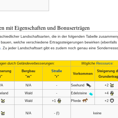
ten mit Eigenschaften und Bonuserträgen
schiedlicher Landschaftsarten, die in der folgenden Tabelle zusammen
auen, welche verschiedene Ertragssteigerungen bewirken (ebenfalls i
n
. Zu jeder Landschaftsart gibt es zudem noch genau eine Sonderresso
ngen durch Geländeverbesserungen:
Mögliche
Ressource
:
serung
Bergbau
Straße
Steigerung 
Vorkommen
i"
"m"
"r"
Grundertra
Seehund
/A
N/A
-
+2
Edelsteine
eland
Wald
-
+4
Pferde
1
Wald
+1
+2
1
N/A
- (!)
keine