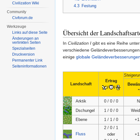
Civilization Wiki
4.3
Festung
Community
Civforum.de
Werkzeuge
Übersicht der Landschaftsar
Links auf diese Seite
Änderungen an
verlinkten Seiten
In
Civilization I
gibt es eine Reihe unter
Spezialseiten
verschiedene Geländeverbesserungen b
Druckversion
einige
globale Geländeverbesserunge
Permanenter Link
Seiten­informationen
Steigeru
Ertrag
Landschaft
Bewäs
/
/
"
Arktik
0 / 0 / 0
N
Dschungel
1 / 0 / 0
Weid
Ebene
1 / 1 / 0
+
2 / 0 / 1
Fluss
oder
+