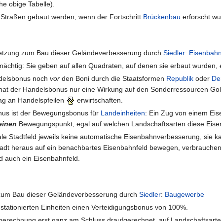
he obige Tabelle).
 Straßen gebaut werden, wenn der Fortschritt
Brückenbau
erforscht wu
setzung zum Bau dieser Geländeverbesserung durch
Siedler
:
Eisenbah
mächtig: Sie geben auf allen Quadraten, auf denen sie erbaut wurden
andelsbonus noch
vor
den Boni durch die Staatsformen
Republik
oder
De
hat der Handelsbonus nur eine Wirkung auf den Sonderressourcen Gold
ag an Handelspfeilen
erwirtschaften.
nus ist der Bewegungsbonus für
Landeinheiten
: Ein Zug von einem Eis
einen
Bewegungspunkt, egal auf welchen Landschaftsarten diese Eise
rale Stadtfeld jeweils keine automatische Eisenbahnverbesserung, sie k
tadt heraus auf ein benachbartes Eisenbahnfeld bewegen, verbrauchen
ld auch ein Eisenbahnfeld.
 zum Bau dieser Geländeverbesserung durch
Siedler
:
Baugewerbe
 stationierten Einheiten einen Verteidigungsbonus von 100%.
fberechnung erst ganz am Schluss draufgerechnet, auf Landschaftsar