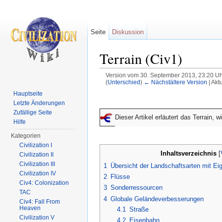
Seite
Diskussion
Terrain (Civ1)
Version vom 30. September 2013, 23:20 U
(
Unterschied
)
← Nächstältere Version
| Akt
Wechseln zu:
Navigation
,
Suche
Hauptseite
Letzte Änderungen
Zufällige Seite
Dieser Artikel erläutert das Terrain, 
Hilfe
Kategorien
Civilization I
Inhaltsverzeichnis
[
Civilization II
Civilization III
1
Übersicht der Landschaftsarten mit E
Civilization IV
2
Flüsse
Civ4: Colonization
3
Sonderressourcen
TAC
4
Globale Geländeverbesserungen
Civ4: Fall From
Heaven
4.1
Straße
Civilization V
4.2
Eisenbahn