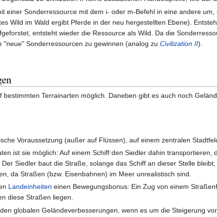
it einer Sonderressource mit dem i- oder m-Befehl in eine andere um,
es Wild im Wald ergibt Pferde in der neu hergestellten Ebene). Entst
geforstet, entsteht wieder die Ressource als Wild. Da die Sonderress
eise "neue" Sonderressourcen zu gewinnen (analog zu
Civilization II
).
gen
 bestimmten Terrainarten möglich. Daneben gibt es auch noch Gelände
ische Voraussetzung (außer auf Flüssen), auf einem zentralen Stadtfel
n ist sie möglich: Auf einem Schiff den Siedler dahin transportieren, 
er Siedler baut die Straße, solange das Schiff an dieser Stelle bleibt, b
n, da Straßen (bzw. Eisenbahnen) im Meer unrealistisch sind.
den
Landeinheiten
einen Bewegungsbonus: Ein Zug von einem Straßenfel
n diese Straßen liegen.
u den globalen Geländeverbesserungen, wenn es um die Steigerung v