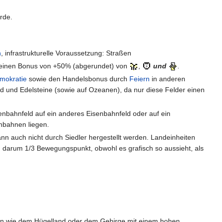
rde.
n
, infrastrukturelle Voraussetzung: Straßen
, einen Bonus von +50% (abgerundet) von
,
und
.
mokratie
sowie den Handelsbonus durch
Feiern
in anderen
 und Edelsteine (sowie auf Ozeanen), da nur diese Felder einen
enbahnfeld auf ein anderes Eisenbahnfeld oder auf ein
nbahnen liegen.
ann auch nicht durch Siedler hergestellt werden. Landeinheiten
 darum 1/3 Bewegungspunkt, obwohl es grafisch so aussieht, als
ten wie dem Hügelland oder dem Gebirge mit einem hohen