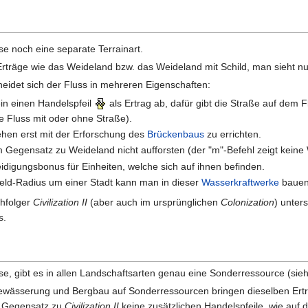
se noch eine separate Terrainart.
Erträge wie das Weideland bzw. das Weideland mit Schild, man sieht nur
idet sich der Fluss in mehreren Eigenschaften:
ein einen Handelspfeil
als Ertrag ab, dafür gibt die Straße auf dem 
e Fluss mit oder ohne Straße).
ehen erst mit der Erforschung des
Brückenbaus
zu errichten.
m Gegensatz zu Weideland nicht aufforsten (der "m"-Befehl zeigt keine
digungsbonus für Einheiten, welche sich auf ihnen befinden.
Feld-Radius um einer Stadt kann man in dieser
Wasserkraftwerke
bauen
hfolger
Civilization II
(aber auch im ursprünglichen
Colonization
) unter
s.
se, gibt es in allen Landschaftsarten genau eine Sonderressource (sieh
ässerung und Bergbau auf Sonderressourcen bringen dieselben Ertrag
m Gegensatz zu
Civilization II
keine zusätzlichen Handelspfeile, wie auf