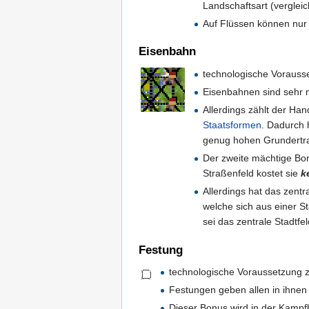
Landschaftsart (vergleic
Auf Flüssen können nur
Eisenbahn
technologische Voraus
Eisenbahnen sind sehr 
Allerdings zählt der H
Staatsformen
. Dadurch 
genug hohen Grundertr
Der zweite mächtige Bo
Straßenfeld kostet sie
k
Allerdings hat das zent
welche sich aus einer S
sei das zentrale Stadtfe
Festung
technologische Voraussetzung
Festungen geben allen in ihnen
Dieser Bonus wird in der Kamp