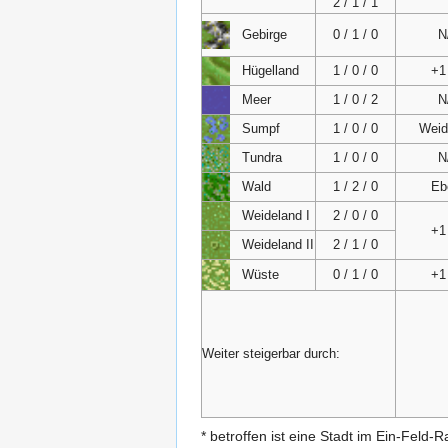
2 / 1 / 1
Gebirge
0 / 1 / 0
N
Hügelland
1 / 0 / 0
+
Meer
1 / 0 / 2
N
Sumpf
1 / 0 / 0
Weid
Tundra
1 / 0 / 0
N
Wald
1 / 2 / 0
Eb
Weideland I
2 / 0 / 0
+
Weideland II
2 / 1 / 0
Wüste
0 / 1 / 0
+
Weiter steigerbar durch:
* betroffen ist eine Stadt im Ein-Feld-