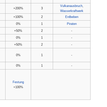
Vulkanausbruch
,
+200%
3
Wasserkraftwerk
+100%
2
Erdbeben
0%
1
Piraten
+50%
2
-
0%
1
-
+50%
2
-
0%
1
-
0%
1
-
Festung
+100%