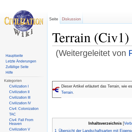
Seite
Diskussion
Terrain (Civ1)
(Weitergeleitet von
Hauptseite
Wechseln zu:
Navigation
,
Suche
Letzte Änderungen
Zufällige Seite
Hilfe
Kategorien
Dieser Artikel erläutert das Terrain, wie 
Civilization I
Civilization II
Terrain
.
Civilization III
Civilization IV
Civ4: Colonization
TAC
Civ4: Fall From
Inhaltsverzeichnis
[
Verb
Heaven
Civilization V
1
Übersicht der Landschaftsarten mit Eigen