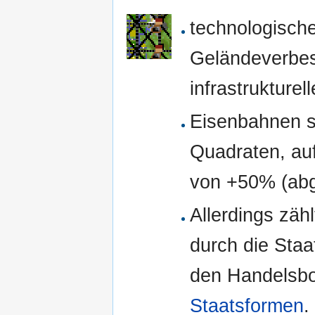
technologisch
Geländeverbe
infrastrukture
Eisenbahnen si
Quadraten, au
von +50% (ab
Allerdings zä
durch die Sta
den Handelsb
Staatsformen
.