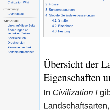
Civilization Wiki
2
Flüsse
Community
3
Sonderressourcen
Civforum.de
4
Globale Geländeverbesserungen
4.1
Straße
Werkzeuge
Links auf diese Seite
4.2
Eisenbahn
Änderungen an
4.3
Festung
verlinkten Seiten
Spezialseiten
Druckversion
Permanenter Link
Seiten­informationen
Übersicht der L
Eigenschaften u
In
Civilization I
gib
Landschaftsarten,