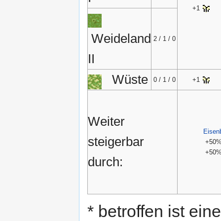
+1
Weideland
2 / 1 / 0
II
Wüste
0 / 1 / 0
+1
Weiter
Eisen
steigerbar
+50
+50
durch:
* betroffen ist ei