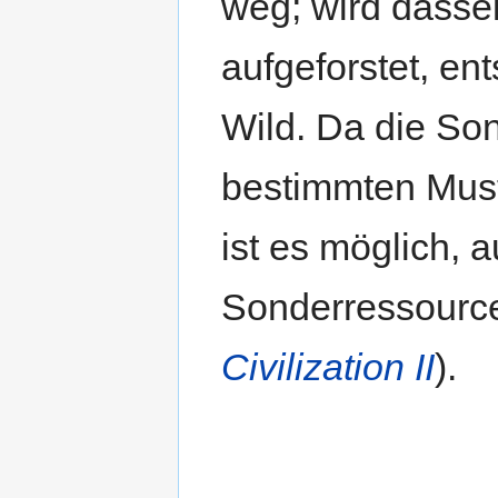
weg; wird dasse
aufgeforstet, en
Wild. Da die So
bestimmten Must
ist es möglich, 
Sonderressourc
Civilization II
).