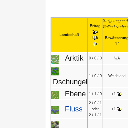
Steigerungen d
Ertrag
Geländeverbes
/
Landschaft
/
Bewässerun
"i"
Arktik
0 / 0 / 0
N/A
1 / 0 / 0
Weideland
Dschungel
Ebene
1 / 1 / 0
+1
2 / 0 / 1
Fluss
oder
+1
2 / 1 / 1