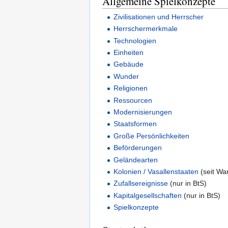
Allgemeine Spielkonzepte
Zivilisationen und Herrscher
Herrschermerkmale
Technologien
Einheiten
Gebäude
Wunder
Religionen
Ressourcen
Modernisierungen
Staatsformen
Große Persönlichkeiten
Beförderungen
Geländearten
Kolonien / Vasallenstaaten
(seit War
Zufallsereignisse
(nur in BtS)
Kapitalgesellschaften
(nur in BtS)
Spielkonzepte