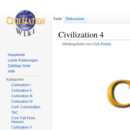
Seite
Diskussion
Civilization 4
(Weitergeleitet von
Civ4-Portal
)
Wechseln zu:
Navigation
,
Suche
Hauptseite
Letzte Änderungen
Zufällige Seite
Hilfe
Kategorien
Civilization I
Civilization II
Civilization III
Civilization IV
Civ4: Colonization
TAC
Civ4: Fall From
Heaven
Civilization V