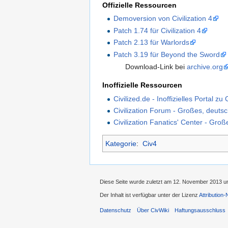
Offizielle Ressourcen
Demoversion von Civilization 4
Patch 1.74 für Civilization 4
Patch 2.13 für Warlords
Patch 3.19 für Beyond the Sword
Download-Link bei
archive.org
Inoffizielle Ressourcen
Civilized.de - Inoffizielles Portal zu C
Civilization Forum - Großes, deut
Civilization Fanatics' Center - Gro
Kategorie
:
Civ4
Diese Seite wurde zuletzt am 12. November 2013 u
Der Inhalt ist verfügbar unter der Lizenz
Attribution
Datenschutz
Über CivWiki
Haftungsausschluss