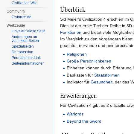
Civilization Wiki
Überblick
Community
Civforum.de
Sid Meier's Civilization 4 erschien im O
Dies ist der erste Titel der Reihe in 3
Werkzeuge
Links auf diese Seite
Funktionen
und bietet viele Möglichkei
Änderungen an
Im Vergleich zu den Vorgängern bietet 
verlinkten Seiten
geachtet, nervende und uninteressant
Spezialseiten
Druckversion
Religionen
Permanenter Link
Große Persönlichkeiten
Seiten­informationen
Einheiten können durch Erfahrung
Baukasten für
Staatsformen
Indikator für
Gesundheit
, der das 
Erweiterungen
Für Civilization 4 gibt es 2 offiziell
Warlords
Beyond the Sword