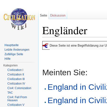
Seite
Diskussion
Engländer
Wechseln zu:
Navigation
,
Suche
Hauptseite
Diese Seite ist eine Begriffsklärung zur
Letzte Änderungen
Zufällige Seite
Hilfe
Kategorien
Meinten Sie:
Civilization I
Civilization II
Civilization III
Civilization IV
England in Civili
Civ4: Colonization
TAC
Civ4: Fall From
England in Civili
Heaven
Civilization V