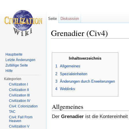
Seite
Diskussion
Grenadier (Civ4)
Wechseln zu:
Navigation
,
Suche
Hauptseite
Inhaltsverzeichnis
Letzte Änderungen
Zufällige Seite
1
Allgemeines
Hilfe
2
Spezialeinheiten
Kategorien
3
Änderungen durch Erweiterungen
Civilization I
4
Weblinks
Civilization II
Civilization III
Civilization IV
Allgemeines
Civ4: Colonization
TAC
Der
Grenadier
ist die Kontereinhei
Civ4: Fall From
Heaven
Civilization V