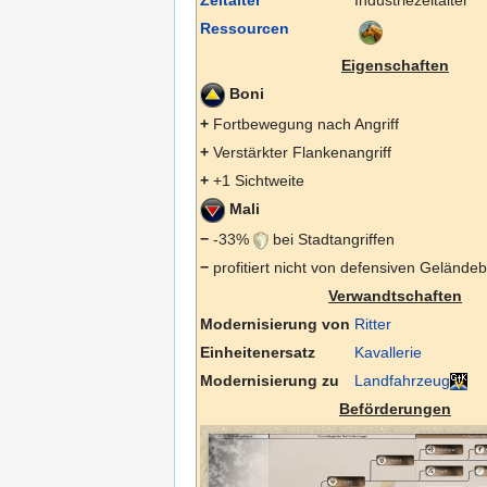
Ressourcen
Eigenschaften
Boni
+
Fortbewegung nach Angriff
+
Verstärkter Flankenangriff
+
+1 Sichtweite
Mali
−
-33%
bei Stadtangriffen
−
profitiert nicht von defensiven Geländeb
Verwandtschaften
Modernisierung von
Ritter
Einheitenersatz
Kavallerie
Modernisierung zu
Landfahrzeug
Beförderungen