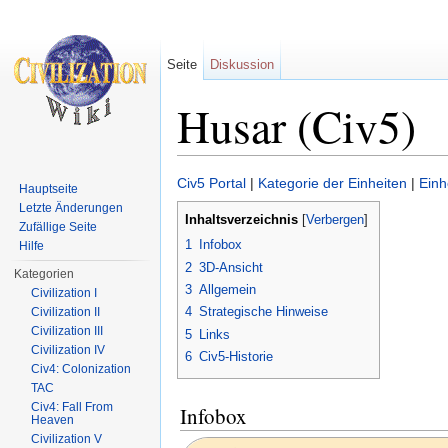
Seite
Diskussion
Husar (Civ5)
Wechseln zu:
Navigation
,
Suche
Civ5 Portal
|
Kategorie der Einheiten
|
Einh
Hauptseite
Letzte Änderungen
Inhaltsverzeichnis
[
Verbergen
]
Zufällige Seite
1
Infobox
Hilfe
2
3D-Ansicht
Kategorien
3
Allgemein
Civilization I
4
Strategische Hinweise
Civilization II
Civilization III
5
Links
Civilization IV
6
Civ5-Historie
Civ4: Colonization
TAC
Civ4: Fall From
Infobox
Heaven
Civilization V