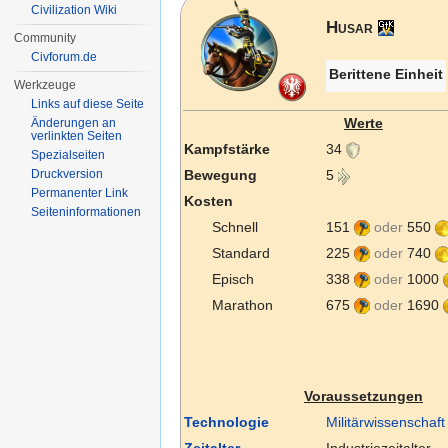
Civilization Wiki
Husar
Community
Civforum.de
Berittene Einheit
Werkzeuge
Links auf diese Seite
Werte
Änderungen an
verlinkten Seiten
Kampfstärke
34
Spezialseiten
Bewegung
5
Druckversion
Permanenter Link
Kosten
Seiten­informationen
Schnell
151
oder
550
Standard
225
oder
740
Episch
338
oder
1000
Marathon
675
oder
1690
Voraussetzungen
Technologie
Militärwissenschaft
Zeitalter
Industriezeitalter