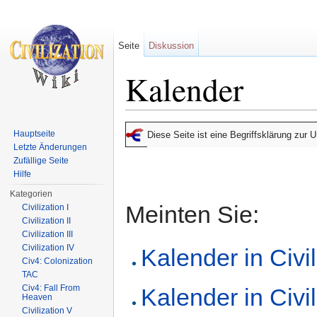
Seite
Diskussion
Kalender
Wechseln zu:
Navigation
,
Suche
Hauptseite
Diese Seite ist eine Begriffsklärung zur
Letzte Änderungen
Zufällige Seite
Hilfe
Kategorien
Meinten Sie:
Civilization I
Civilization II
Civilization III
Civilization IV
Kalender in Civil
Civ4: Colonization
TAC
Civ4: Fall From
Kalender in Civil
Heaven
Civilization V