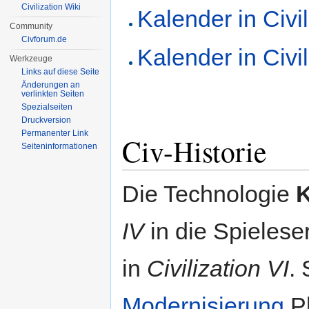
Civilization Wiki
Kalender in Civi
Community
Civforum.de
Kalender in Civi
Werkzeuge
Links auf diese Seite
Änderungen an
verlinkten Seiten
Spezialseiten
Druckversion
Permanenter Link
Civ-Historie
Seiten­informationen
Die Technologie
K
IV
in die Spieleser
in
Civilization VI
.
Modernisierung
Pl