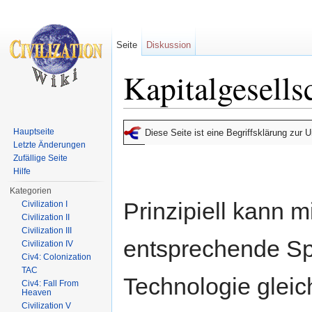
Seite
Diskussion
Kapitalgesells
Wechseln zu:
Navigation
,
Suche
Hauptseite
Diese Seite ist eine Begriffsklärung zur
Letzte Änderungen
Zufällige Seite
Hilfe
Kategorien
Prinzipiell kann 
Civilization I
Civilization II
Civilization III
entsprechende Sp
Civilization IV
Civ4: Colonization
TAC
Technologie glei
Civ4: Fall From
Heaven
Civilization V