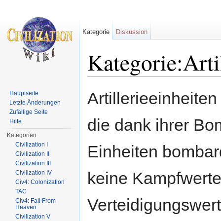
Kategorie
Diskussion
Kategorie:Arti
Wechseln zu:
Navigation
,
Suche
Artillerieeinheiten
Hauptseite
Letzte Änderungen
Zufällige Seite
die dank ihrer Bo
Hilfe
Kategorien
Civilization I
Einheiten bombard
Civilization II
Civilization III
keine Kampfwerte
Civilization IV
Civ4: Colonization
TAC
Verteidigungswert
Civ4: Fall From
Heaven
Civilization V