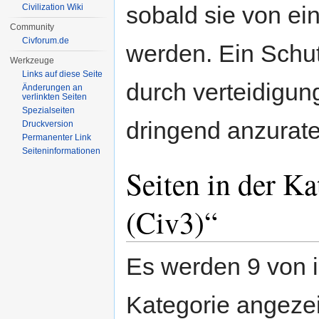
sobald sie von ein
Civilization Wiki
Community
Civforum.de
werden. Ein Schutz
Werkzeuge
Links auf diese Seite
durch verteidigung
Änderungen an
verlinkten Seiten
Spezialseiten
dringend anzurate
Druckversion
Permanenter Link
Seiten­informationen
Seiten in der Ka
(Civ3)“
Es werden 9 von i
Kategorie angezei