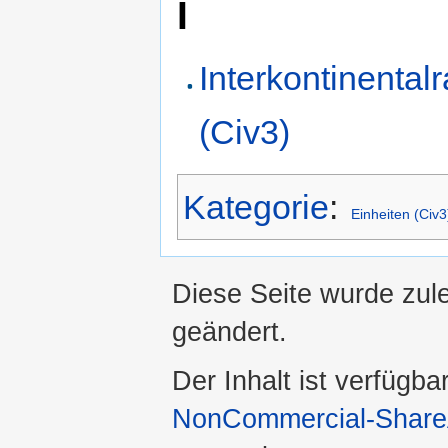
I
Interkontinental
(Civ3)
Kategorie
:
Einheiten (Civ3
Diese Seite wurde zul
geändert.
Der Inhalt ist verfügba
NonCommercial-ShareA