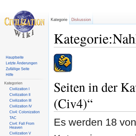
Kategorie
Diskussion
Kategorie:Nah
Wechseln zu:
Navigation
,
Suche
Hauptseite
Letzte Änderungen
Zufällige Seite
Hilfe
Seiten in der K
Kategorien
Civilization I
Civilization II
(Civ4)“
Civilization III
Civilization IV
Civ4: Colonization
TAC
Es werden 18 von 
Civ4: Fall From
Heaven
Civilization V