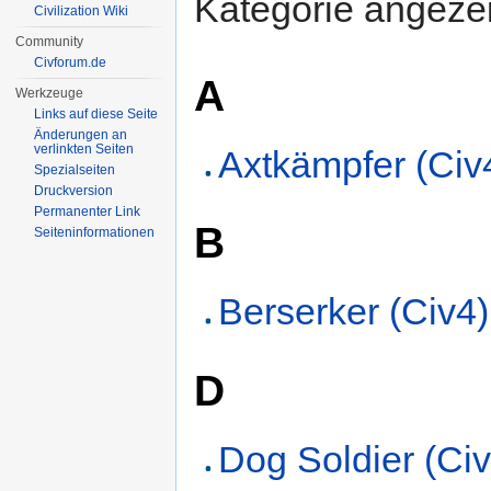
Kategorie angezei
Civilization Wiki
Community
Civforum.de
A
Werkzeuge
Links auf diese Seite
Änderungen an
verlinkten Seiten
Axtkämpfer (Civ
Spezialseiten
Druckversion
Permanenter Link
B
Seiten­informationen
Berserker (Civ4)
D
Dog Soldier (Civ